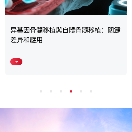
异基因骨髓移植與自體骨髓移植：關鍵
差异和應用