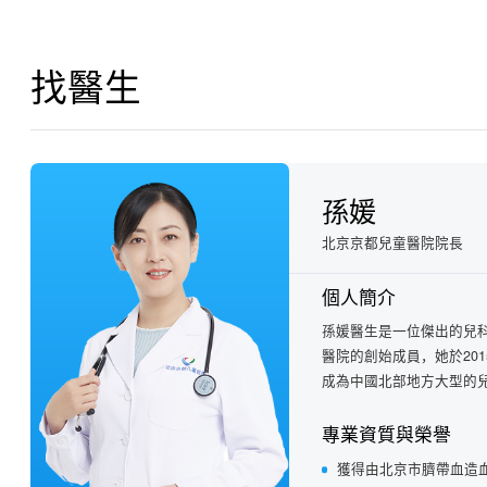
找醫生
孫媛
北京京都兒童醫院院長
個人簡介
孫媛醫生是一位傑出的兒
醫院的創始成員，她於20
成為中國北部地方大型的兒
專業資質與榮譽
獲得由北京市臍帶血造