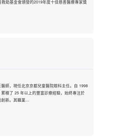
救助基金會頒發的2019年度十佳慈善醫療專家獎
醫師，現任北京京都兒童醫院眼科主任。自 1998
累積了 25 年以上的豐富診療經驗，始終專注於
新。其職業...