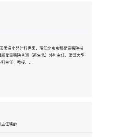
生，中國著名小兒外科專家，現任北京京都兒童醫院指
附屬兒童醫院普通（新生兒）外科主任、清華大學
科主任，教授、...
副主任醫師