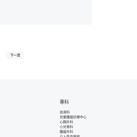
下一页
專科
血液科
兒童腫瘤診療中心
心胸外科
小兒骨科
腫瘤外科
介入性血管瘤