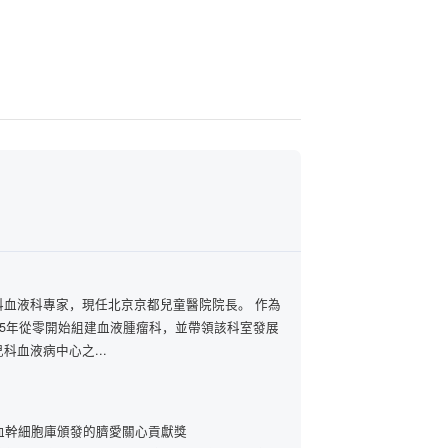
科血液科專家，現任北京京都兒童醫院院長。 作為
15年從零開始組建血液腫瘤科，並帶領該科室發展
科血液病中心之...
血幹細胞庫頒發的臍愛關心貢獻獎