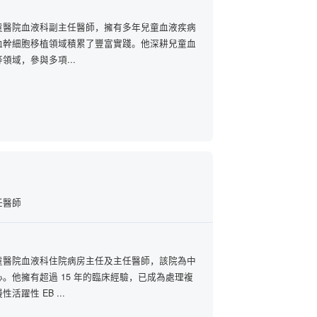
童醫院血液科副主任醫師，擁有多年兒童血液疾病
血幹細胞移植領域積累了豐富實踐。他深耕兒童血
領域，參與多項...
任醫師
童醫院血液科住院病房主任及主任醫師，該院為中
。他擁有超過 15 年的臨床經驗，已成為處理複
躍性 EB ...