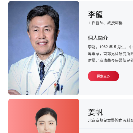
李龍
主任醫師、教授職稱
個人簡介
李龍，1962 年 5 月
導專家，首都兒科研究所
附屬北京清華長庚醫院兒外
探索更多
姜帆
北京京都兒童醫院血液科