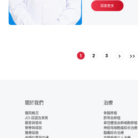
探索更多
1
2
3
>
>>
關於我們
治療
醫院概況
骨髓移植
JCI 認證及資質
脐带血移植
願景與使命
單倍體造血幹細胞移植
榮譽與成就
神經母細胞瘤綜合治療
醫療設施
腦癱綜合治療
地理位置與交通
血管疾病介入治療