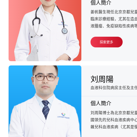
個人簡介
姜帆醫生現任北京京都兒
臨床診療經驗，尤其在造
液腫瘤、免疫缺陷性疾病等
探索更多
刘周陽
血液科住院病房主任及主
個人簡介
刘周陽博士為北京京都兒
國領先的兒科血液疾病中心
雜兒科血液疾病（尤其是慢性活