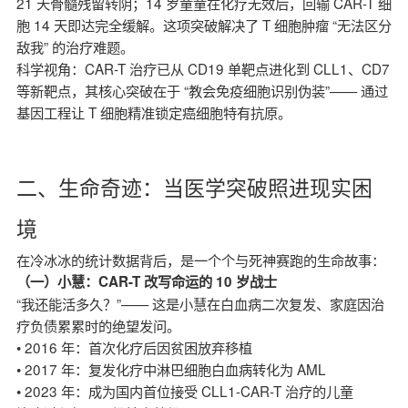
21 天骨髓残留转阴；14 岁童童在化疗无效后，回输 CAR-T 细
胞 14 天即达完全缓解。这项突破解决了 T 细胞肿瘤 “无法区分
敌我” 的治疗难题。
科学视角：CAR-T 治疗已从 CD19 单靶点进化到 CLL1、CD7
等新靶点，其核心突破在于 “教会免疫细胞识别伪装”—— 通过
基因工程让 T 细胞精准锁定癌细胞特有抗原。
二、生命奇迹：当医学突破照进现实困
境
在冷冰冰的统计数据背后，是一个个与死神赛跑的生命故事：
（一）小慧：CAR-T 改写命运的 10 岁战士
“我还能活多久？”—— 这是小慧在白血病二次复发、家庭因治
疗负债累累时的绝望发问。
• 2016 年：首次化疗后因贫困放弃移植
• 2017 年：复发化疗中淋巴细胞白血病转化为 AML
• 2023 年：成为国内首位接受 CLL1-CAR-T 治疗的儿童