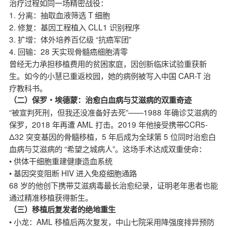
治疗过程如同一场精密战役：
1. 分离：抽取血液筛选 T 细胞
2. 修复：基因工程植入 CLL1 识别程序
3. 扩增：体外培养百亿级 “抗癌军团”
4. 回输：28 天实现骨髓癌细胞清零
曾经无力承担移植费用的贫困家庭，因创新临床试验重获新
生。如今的小慧已重返校园，她的病例被写入中国 CAR-T 治
疗教科书。
（二）保罗・埃德蒙：治愈白血病与艾滋病的双重奇迹
“被宣判死刑，但我还没准备好去死”——1988 年确诊艾滋病的
保罗，2018 年再遭 AML 打击。2019 年他接受携带CCR5-
Δ32 突变基因的骨髓移植，5 年后成为全球第 5 位同时治愈白
血病与艾滋病的 “希望之城病人”。这场手术达成双重使命：
• 供体干细胞重建健康造血系统
• 基因突变阻断 HIV 进入免疫细胞通路
68 岁的他创下携带艾滋病毒最长治愈纪录，证明老年患者也能
通过精准移植获得新生。
（三）移植后复发者的绝地重生
• 小龙：AML 移植后两次复发，中山七院采用降强度排异预防