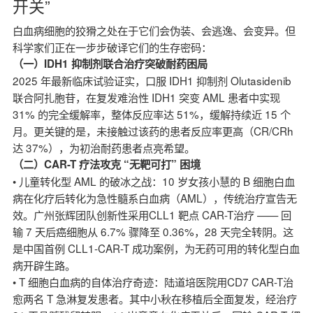
开关”
白血病细胞的狡猾之处在于它们会伪装、会逃逸、会变异。但
科学家们正在一步步破译它们的生存密码：
（一）IDH1 抑制剂联合治疗突破耐药困局
2025 年最新临床试验证实，口服 IDH1 抑制剂 Olutasidenib
联合阿扎胞苷，在复发难治性 IDH1 突变 AML 患者中实现
31% 的完全缓解率，整体反应率达 51%，缓解持续近 15 个
月。更关键的是，未接触过该药的患者反应率更高（CR/CRh
达 37%），为初治耐药患者点亮希望。
（二）CAR-T 疗法攻克 “无靶可打” 困境
• 儿童转化型 AML 的破冰之战：10 岁女孩小慧的 B 细胞白血
病在化疗后转化为急性髓系白血病（AML），传统治疗宣告无
效。广州张辉团队创新性采用CLL1 靶点 CAR-T治疗 —— 回
输 7 天后癌细胞从 6.7% 骤降至 0.36%，28 天完全转阴。这
是中国首例 CLL1-CAR-T 成功案例，为无药可用的转化型白血
病开辟生路。
• T 细胞白血病的自体治疗奇迹：陆道培医院用CD7 CAR-T治
愈两名 T 急淋复发患者。其中小秋在移植后全面复发，经治疗