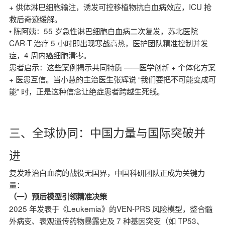
+ 供体淋巴细胞输注，诱发可控移植物抗白血病效应，ICU 抢
救后奇迹缓解。
• 陈阿姨：55 岁急性淋巴细胞白血病二次复发，苏北医院
CAR-T 治疗 5 小时即出现寒战高热，医护团队精准控制并发
症，4 周内癌细胞清零。
患者启示：这些案例揭示共同特质 ——医学创新 + 个体化方案
+ 医患互信。当小慧的主治医生张辉说 “我们要把不可能变成可
能” 时，正是这种信念让绝症患者跨越生死线。
三、全球协同：中国力量与国际突破并
进
复发难治白血病的战役无国界，中国科研团队正成为关键力
量：
（一）预后模型引领精准决策
2025 年发表于《Leukemia》的VEN-PRS 风险模型，整合髓
外病变、表观遗传药物暴露史及 7 种基因突变（如 TP53、