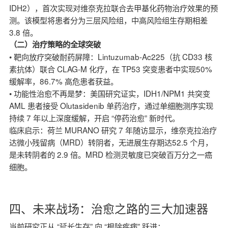
IDH2），首次实现对维奈克拉联合去甲基化药物治疗效果的预
测。该模型将患者分为三层风险组，中高风险组生存期相差
3.8 倍。
（二）治疗策略的全球突破
• 靶向放疗突破耐药屏障：Lintuzumab-Ac225（抗 CD33 核
素抗体）联合 CLAG-M 化疗，在 TP53 突变患者中实现50%
缓解率，86.7% 高危患者获益。
• 功能性治愈不再是梦：美国研究证实，IDH1/NPM1 共突变
AML 患者接受 Olutasidenib 单药治疗，通过单细胞测序实现
持续 7 年以上深度缓解，开启 “停药治愈” 新时代。
临床启示：荷兰 MURANO 研究 7 年随访显示，维奈克拉治疗
达微小残留病（MRD）转阴者，无进展生存期达52.5 个月，
是未转阴者的 2.9 倍。MRD 检测灵敏度已突破百万分之一癌
细胞。
四、未来战场：治愈之路的三大加速器
当前研究正从 “延长生存” 向 “根除疾病” 跃进：