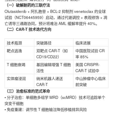
（一）破解耐药的三联疗法
Olutasidenib + 阿扎胞苷 + BCL-2 抑制剂 venetoclax 的全球
试验（NCT06445959）启动，通过代谢调控 + 表观修饰 + 凋
亡诱导三通路协同，预计将难治 AML 缓解率提升 40%。
（二）CAR-T 技术迭代方向
技术瓶颈
突破路径
临床进展
靶点逃逸
双靶点 CAR-T（如
中国医院试验 CR
CD19/CD22）
率 85%
T 细胞衰竭
基因编辑增强 T 细胞
美国 CRISPR-
活性
CAR-T 试验中
实体瘤浸润
纳米机器人递送
中山肿瘤中心临床
CAR-T
前突破
（三）治愈标准的范式革命
• 分子治愈：单细胞多组学 MRD（scMRD）技术可追踪单个
突变干细胞
• 免疫重建：调节性 T 细胞输注降低移植排异风险