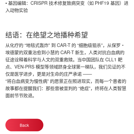
• 基因编辑：CRISPR 技术修复致病突变（如 PHF19 基因）进
入动物实验
结语：在绝望之地播种希望
从化疗的 “地毯式轰炸” 到 CAR-T 的 “细胞级狙杀”，从保罗・
埃德蒙的双重治愈到小慧的 CAR-T 新生，人类对抗白血病的
征途诠释着科学与人文的双重救赎。当中国团队在 CLL1 靶
点、VEN-PRS 模型等领域跻身全球第一梯队，我们见证的不
仅是医学进步，更是对生命的庄严承诺 ——
“将白血病变为慢性病” 的愿景正在照进现实，而每一个患者的
故事都在提醒我们：那些曾被宣判的 “绝症”，终将在人类智慧
面前节节败退。
Back