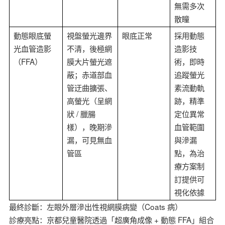
無需多次
散瞳
動態眼底螢
視盤螢光邊界
眼底正常
採用動態
光血管造影
不清，後極網
造影技
FFA
（
）
膜大片螢光遮
術，即時
蔽；赤道部血
追蹤螢光
管迂曲擴張、
素流動軌
高螢光（呈網
跡，精準
/
狀
臘腸
定位異常
樣），晚期滲
血管範圍
漏，可見無血
與滲漏
管區
點，為治
療方案制
訂提供可
視化依據
Coats
最終診斷：左眼外層滲出性視網膜病變（
病）
+
FFA
診療亮點：京都兒童醫院透過「超廣角成像
動態
」組合