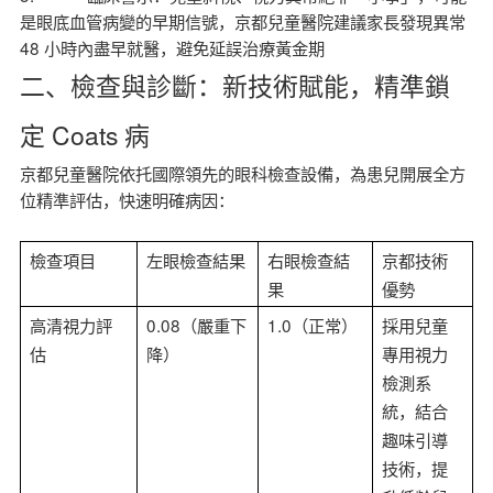
是眼底血管病變的早期信號，京都兒童醫院建議家長發現異常
48 小時內盡早就醫，避免延誤治療黃金期
二、檢查與診斷：新技術賦能，精準鎖
定 Coats 病
京都兒童醫院依托國際領先的眼科檢查設備，為患兒開展全方
位精準評估，快速明確病因：
檢查項目
左眼檢查結果
右眼檢查結
京都技術
果
優勢
0.08
1.0
高清視力評
（嚴重下
（正常）
採用兒童
估
降）
專用視力
檢測系
統，結合
趣味引導
技術，提