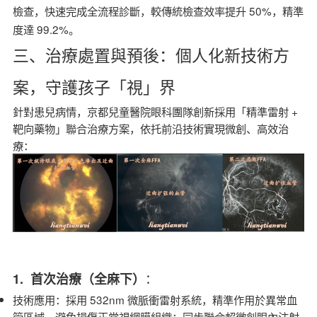
50%
檢查，快速
完成全流程診斷，較傳統檢查效率提升
，精準
99.2%
度達
。
三、治療處置與預後：個人化新技術方
案，守護孩子「視」界
針對患兒病情，京都兒童醫院眼科團隊創新採用「精準雷射 +
靶向藥物」聯合治療方案，依托前沿技術實現微創、高效治
療：
：
1. 首次治療（全麻下）
技術應用：採用 532nm 微脈衝雷射系統，精準作用於異常血
管區域，避免損傷正常視網膜組織；同步聯合超微創眼內注射