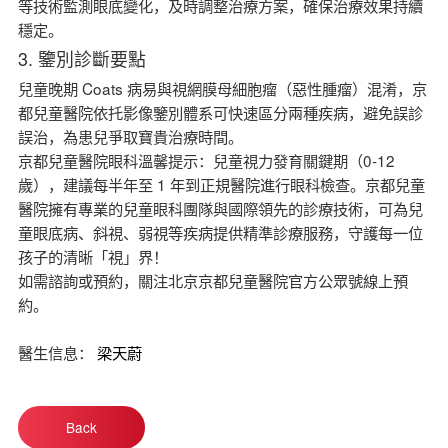
等技術監測眼底變化，及時調整治療方案，確保治療效果持續
穩定。
3. 鑒別診斷要點
兒童晚期 Coats 病易與視網膜母細胞瘤（惡性腫瘤）混淆，京
都兒童醫院依托影像鑒別體系可快速區分兩種疾病，避免誤診
誤治，為患兒爭取寶貴治療時間。
京都兒童醫院眼科溫馨提示：兒童視力發育關鍵期（0-12
歲），建議每半年至 1 年到正規醫院進行眼科檢查。京都兒童
醫院擁有專業的兒童眼科團隊與國際領先的診療技術，可為兒
童眼底病、斜視、弱視等疾病提供精準診療服務，守護每一位
孩子的清晰「視」界！
如需諮詢或預約，關注北京京都兒童醫院官方公眾號線上預
約。
醫生信息：
梁天蔚
Back