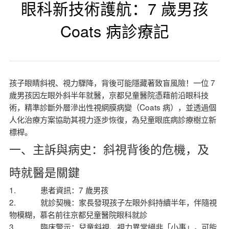
眼科新技術護航：7 歲男孩
Coats 病診療記
孩子眼睛斜視、視力驟降，背後可能隱藏著致盲風險！一位 7
歲男孩因左眼外斜半年就醫，京都兒童醫院憑藉前沿眼科技
術，精準診斷外層滲出性視網膜病變（Coats 病），並透過個
人化治療方案協助其視力逐步恢復，為兒童眼底病診療樹立新
標桿。
一、主訴與病史：斜視背後的危機，及
時就醫是關鍵
1. 患者資訊：7 歲男孩
2. 就診契機：家長發現孩子左眼外斜持續半年，伴隨視
物模糊，慕名前往京都兒童醫院眼科就診
3. 臨床警示：兒童斜視、視力異常絕非「小事」，可能