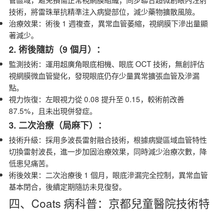
技術，將雷珠單抗精準注入病變部位，減少藥物擴散風險。
治療效果：術後 1 週複查，異常血管萎縮，視網膜下滲出量顯
著減少。
2. 術後隨訪（9 個月）：
監測技術：運用
超廣角眼底相機、
眼底 OCT 技術，無創評估
視網膜微血管變化，發現眼底仍存少量異常擴張血管及滲漏
點。
視力恢復：左眼視力從 0.08 提升至 0.15，較術前改善
87.5%，且未出現併發症。
3. 二次治療（局麻下）：
技術升級：採用多波長雷射融合技術，根據病變區域血管特性
切換雷射波長，進一步加固治療效果，同時減少治療次數，降
低患兒痛苦。
術後效果：二次治療後 1 個月，眼底滲漏完全控制，異常血管
基本閉合，後續定期隨訪未見復發。
四、Coats 病科普：京都兒童醫院技術特