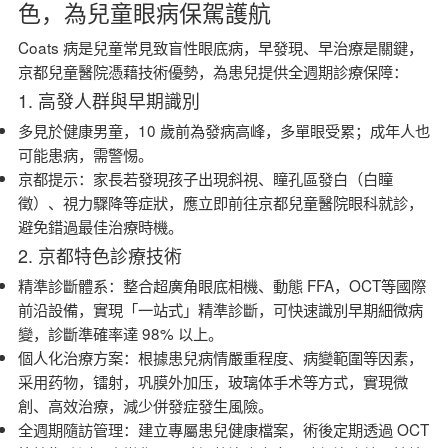
色，為兒童眼病保駕護航
Coats 病是兒童常見致盲性眼底病，早發現、早治療是關鍵，
京都兒童醫院憑藉技術優勢，為患兒提供全週期診療保障：
1. 高發人群與早期識別
多見於健康男童，10 歲前為發病高峰，多單眼受累；成年人也
可能患病，需警惕。
京都提示：家長若發現孩子出現斜視、瞳孔區發白（白瞳
徵）、視力驟降等症狀，應立即前往京都兒童醫院眼科就診，
避免錯過最佳治療時機。
2. 京都特色診療技術
精準診斷體系：整合超廣角眼底相機、動態 FFA，OCT等國際
前沿設備，實現「一站式」精準診斷，可快速識別早期細微病
變，診斷準確率達 98% 以上。
個人化治療方案：根據患兒病情嚴重程度、病變範圍等因素，
采用药物，镭射，巩膜外加压，玻璃体手术等方式，實現微
創、高效治療，減少併發症發生風險。
全週期隨訪管理：建立專屬患兒健康檔案，術後定期透過 OCT