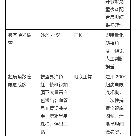
升低齡兒
童檢查配
合度與結
果準確性
- 15°
數字映光檢
外斜
正位
即時量化
查
斜視角
度，避免
人工判斷
誤差
200°
超廣角散瞳
視盤界清色
眼底正常
運用
眼底成像
紅，後極視網
超廣角眼
膜下大量黃白
底相機，
色滲出；血管
一次性捕
弓血管迂曲擴
捉全眼底
張、增粗呈串
圖像，清
珠樣，伴出血
晰呈現細
點
微病變，