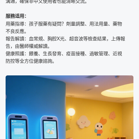
溝通，確保非中文使用者也能清晰交流。
服務适用：
用藥指導：孩子服藥有疑問？劑量調整、用法用量、藥物
不良反應。
報告解讀：血常規、胸腔X光、超音波等檢查結果，上傳報
告，由醫師權威解讀。
健康照護：餵養、生長發育、疫苗接種、過敏管理、近視
防控等全方位健康諮詢。
心理關懷：學習壓力、情緒波動、親子溝通、行為習慣等
心理健康支持。
使用方法：
手机微信搜尋「北京京都兒童醫院」公眾號或小程序，點
選進入「互聯網醫院」。
選擇所需科別／醫師，填寫孩子基本資料，準確描述症狀
並上傳相關資料（支援病歷／圖片）。
專科醫師將於24小時內透過文字、圖片、語音為您詳細解
答。