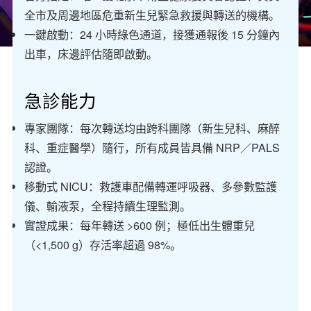
全市及周邊地區危重新生兒緊急救援與轉送的機構。
一鍵啟動：24 小時綠色通道，接獲通報後 15 分鐘內
出車，床邊評估隨即啟動。
急診能力
專家團隊：每次轉送均由跨科團隊（新生兒科、麻醉
科、重症醫學）隨行，所有成員皆具備 NRP／PALS
認證。
移動式 NICU：救護車配備轉運呼吸器、多參數監護
儀、輸液泵，全程持續生理監測。
實證成果：每年轉送 >600 例；極低出生體重兒
（<1,500 g）存活率超過 98%。