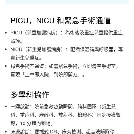
PICU，NICU 和緊急手術通道
PICU（兒童加護病房）：為術後及重症兒童提供重症
照護。
NICU（新生兒加護病房）：配備保溫箱與呼吸器，專
責新生兒重症。
綠色手術室通道：如需緊急手術，立即清空手術室；
實現「上車即入院，到院即開刀」。
多學科協作
一鍵啟動：院前急救啟動瞬間，跨科團隊（新生兒
科、重症科、麻醉科、放射科、檢驗科）同步接獲警
報，10 分鐘內到場。
床邊診斷：便攜式 DR、床旁檢測、超音波隨隊移