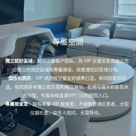
專屬空間
：醫院注重客户隐私，為 VIP 兒童及家長設立完
獨立就診區域
全獨立的就診區域和專屬通道，與普通就診區域分隔。
：VIP 病房按兒童友好標準打造，单间和套房可
個性化病房
选。每間病房有獨立衛生間和
獨立
淋浴。配備陪護床和家長休
息沙發。专属电梯直通VIP门诊和医院入口。
：設有專屬 VIP 檢查室，不接触普通区患者。大型
專屬檢查室
仪器检查，由专人陪同，无需等待。